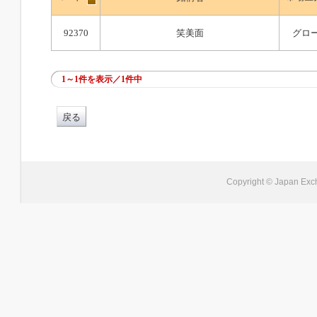
92370
笑美面
グロ
1～1件を表示／1件中