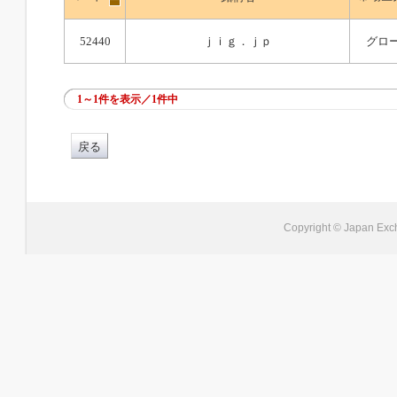
52440
ｊｉｇ．ｊｐ
グロ
1～1件を表示／1件中