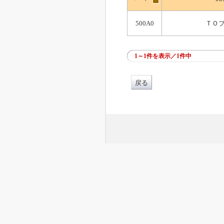
500A0
ＴＯ
1～1件を表示／1件中