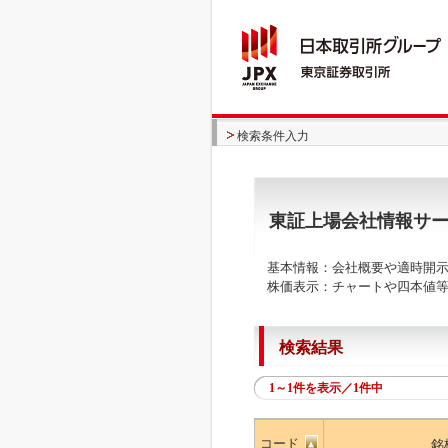
検索条件入力
東証上場会社情報サ
基本情報：会社概要や適時開示
株価表示：チャートや四本値等
検索結果
1～1件を表示／1件中
コード
銘