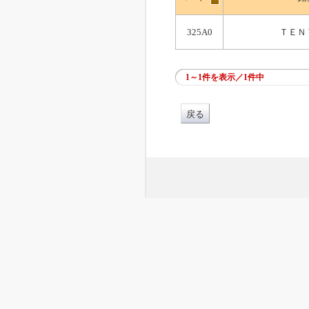
325A0
ＴＥＮ
1～1件を表示／1件中