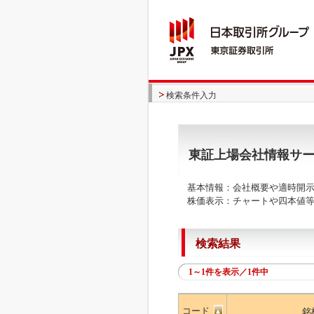
検索条件入力
東証上場会社情報サ
基本情報：会社概要や適時開示
株価表示：チャートや四本値等
検索結果
1～1件を表示／1件中
コード
銘