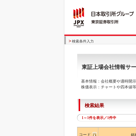
検索条件入力
東証上場会社情報サ
基本情報：会社概要や適時開示
株価表示：チャートや四本値等
検索結果
1～1件を表示／1件中
コード
銘