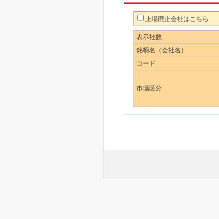
上場廃止会社はこちら
表示社数
銘柄名（会社名）
コード
市場区分