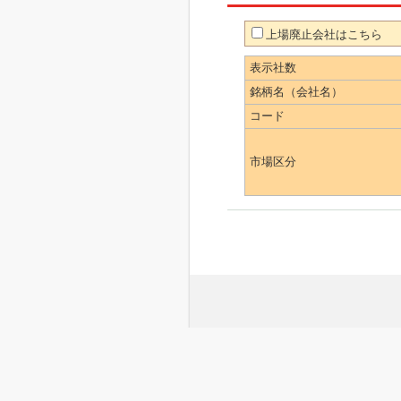
上場廃止会社はこちら
表示社数
銘柄名（会社名）
コード
市場区分