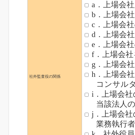
a．上場会
b．上場会
c．上場会
d．上場会
e．上場会
f．上場会
g．上場会
h．上場会
社外監査役の関係
コンサルタ
i．上場会
当該法人の
j．上場会社
業務執行者
k．社外役