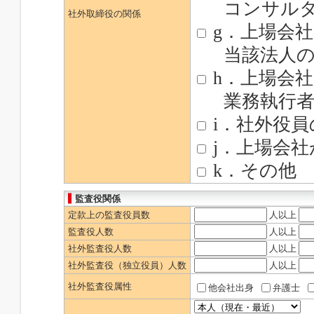
コンサルタ
社外取締役の関係
g．上場会
当該法人の
h．上場会社
業務執行者
i．社外役
j．上場会
k．その他
監査役関係
定款上の監査役員数
人以上
監査役人数
人以上
社外監査役人数
人以上
社外監査役（独立役員）人数
人以上
社外監査役属性
他会社出身
弁護士