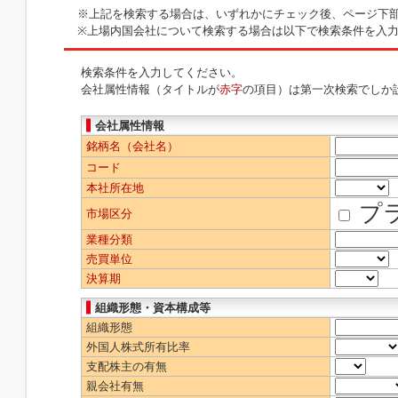
※上記を検索する場合は、いずれかにチェック後、ページ下
※上場内国会社について検索する場合は以下で検索条件を入
検索条件を入力してください。
会社属性情報（タイトルが
赤字
の項目）は第一次検索でしか
会社属性情報
銘柄名（会社名）
コード
本社所在地
プ
市場区分
業種分類
売買単位
決算期
組織形態・資本構成等
組織形態
外国人株式所有比率
支配株主の有無
親会社有無