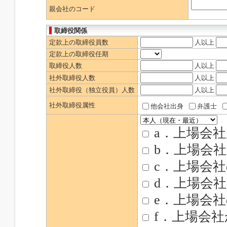
親会社のコード
取締役関係
定款上の取締役員数
人以上
定款上の取締役任期
取締役人数
人以上
社外取締役人数
人以上
社外取締役（独立役員）人数
人以上
社外取締役属性
他会社出身
弁護士
a．上場会
b．上場会
c．上場会
d．上場会
e．上場会
f．上場会